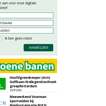
e aan voor onze digitale
brief.
Hoofdgreenkeeper (m/v)
Golfbaan KralingenOosthoek
groepRotterdam
30-07-2026
Meewerkend Voorman
Sportvelden bij
Werkorganisatie BUCH