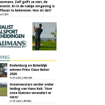
eermens. Zelf golft ze niet, de
enmin. En in de nabije omgeving is
fbaan te bekennen. Hoe zit dat?
uli 2026
DING
Rodenburg en Bobeldijk
winnen Prins Claus Beker
2026
15-07-2026 | NIEUWS
Grasmeesters verder onder
leiding van Hans Kok: 'Voor
onze klanten verandert er
niets'
21-07-2026 | ARTIKEL