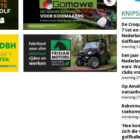
KNIPS
De Croqu
7 tot en
Nederla
Golfbaa
maandag 3 
Een jaar
Nederlan
euro. Wa
clubs vr
maandag 27 
Op Amela
natuurb
maandag 27 
Robotmaa
toekoms
donderdag 23
'Hoe kom
zich die
golfball