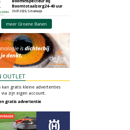
Boominspecteur bij
Boomtotaalzorg24-40 uur
30-07-2026, Schalkwijk
meer Groene Banen
N OUTLET
 kan gratis kleine advertenties
 via zijn eigen account.
en gratis advertentie