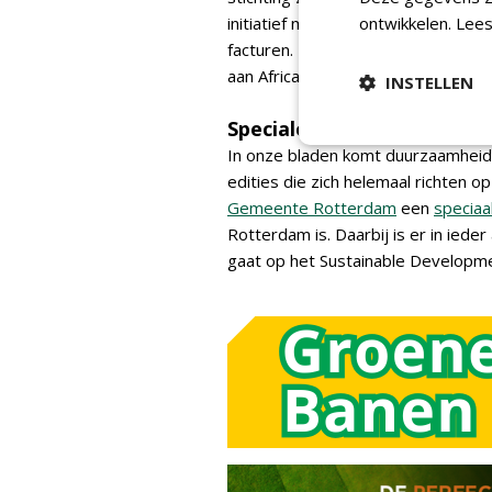
initiatief mee te doen. Indien zij
ontwikkelen.
Lees
facturen. NWST matcht deze donat
aan Africa Wood Grow.
INSTELLEN
Speciale uitgaven
In onze bladen komt duurzaamheid 
edities die zich helemaal richten
Gemeente Rotterdam
een
speciaa
Rotterdam is. Daarbij is er in iede
gaat op het Sustainable Developm