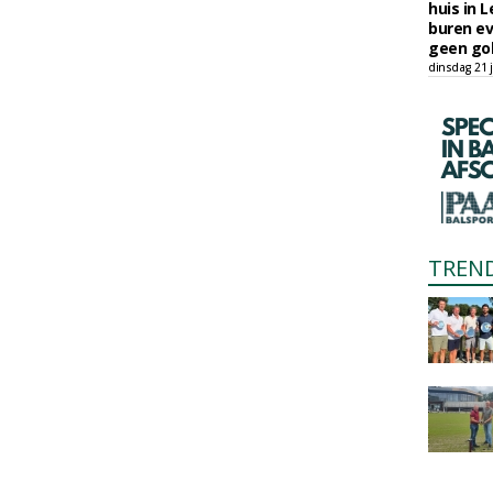
huis in L
buren ev
geen gol
dinsdag 21 j
TREN