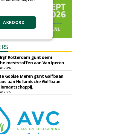
AKKOORD
ERS
rijf Rotterdam gunt semi
he meststoffen aan Van Iperen.
ei 2026
e Gooise Meren gunt Golfbaan
bos aan Hollandsche Golfbaan
tiemaatschappij.
art 2026