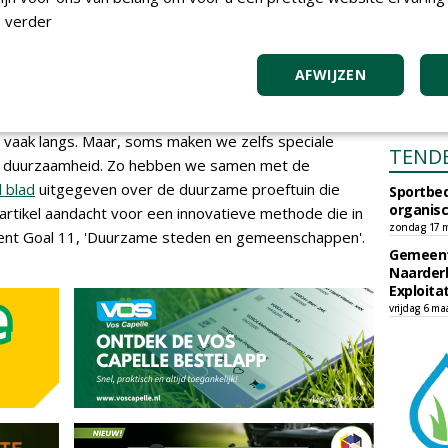
 meedoen, betalen zij 1% extra aan NWST bovenop hun
 verder
ie en doneert vervolgens het verdubbelde bedrag
AFWIJZEN
vaak langs. Maar, soms maken we zelfs speciale
TEND
 op duurzaamheid. Zo hebben we samen met de
l blad
uitgegeven over de duurzame proeftuin die
Sportbed
organisc
r artikel aandacht voor een innovatieve methode die in
zondag 17 m
ent Goal 11, 'Duurzame steden en gemeenschappen'.
Gemeent
Naarder
Exploita
vrijdag 6 ma