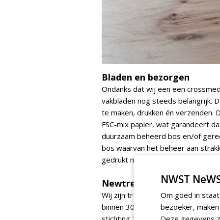
Bladen en bezorgen
Ondanks dat wij een een crossmed
vakbladen nog steeds belangrijk. 
te maken, drukken én verzenden. D
FSC-mix papier, wat garandeert dat
duurzaam beheerd bos en/of gerecy
bos waarvan het beheer aan strak
gedrukt met soja inkt, en met Pos
NWST NeWS
Newtrees
Wij zijn trotse partner van
Om goed in staat
Africa 
binnen 30 jaar 600 vierkante kilom
bezoeker, maken w
stichting zijn wij
Newtrees
Deze gegevens zi
gestart.