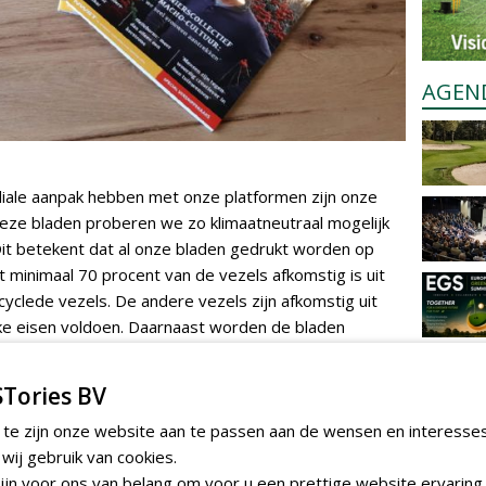
AGEN
iale aanpak hebben met onze platformen zijn onze
Deze bladen proberen we zo klimaatneutraal mogelijk
it betekent dat al onze bladen gedrukt worden op
 minimaal 70 procent van de vezels afkomstig is uit
clede vezels. De andere vezels zijn afkomstig uit
ke eisen voldoen. Daarnaast worden de bladen
tNL CO2 neutraal verzonden.
Tories BV
 te zijn onze website aan te passen aan de wensen en interesse
Wood Grow
. Deze stichting zet zich in Kenia in om
eter bos aan te planten. Gezamenlijk met deze
ij gebruik van cookies.
jn voor ons van belang om voor u een prettige website ervaring 
 Al onze partners worden benaderd om aan dit