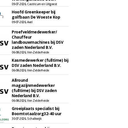
09-07-2026, Castricum en Uitgeest
Hoofd Greenkeeper bij
golfbaan De Woeste Kop
09-07-2026, Axel
Proefveldmedewerker/
Chauffeur
landbouwmachines bij DSV
zaden Nederland B.V.
06-08-2026, Ven-Zelderheide
Kasmedewerker (fulltime) bij
DSV zaden Nederland B.V.
06-08-2026, Ven-Zelderheide
Allround
magazijnmedewerker
(fulltime) bij DSV zaden
Nederland B.V.
06-08-2026, Ven Zelderheide
Groeiplaats specialist bij
Boomtotaalzorg32-40 uur
30-07-2026, Schalkwijk