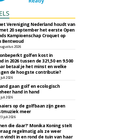
ELS
et Vereniging Nederland houdt van
 met 20 september het eerste Open
nds Kampioenschap Croquet op
n Bentwoud
augustus 2026
 onbeperkt golfen kost in
d in 2026 tussen de 321,50 en 9.500
ar betaal je het minst en welke
agen de hoogste contributie?
juli 2026
nd gaan golf en ecologisch
eheer hand in hand
juli 2026
iers op de golfbaan zijn geen
tmuziek meer
 juli 2026
en die daar?' Monika Koning stelt
 vraag regelmatig als ze weer
en vindt in en rond de tuin van haar