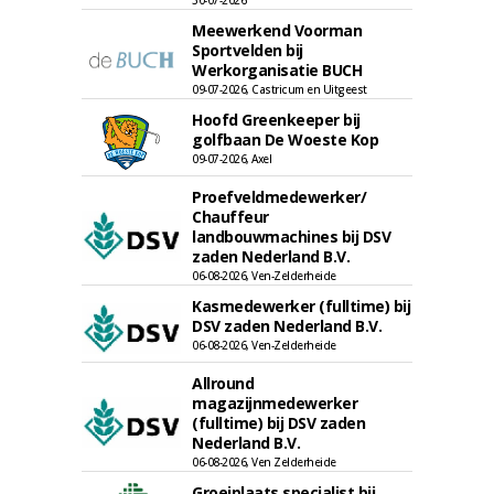
30-07-2026
Meewerkend Voorman
Sportvelden bij
Werkorganisatie BUCH
09-07-2026, Castricum en Uitgeest
Hoofd Greenkeeper bij
golfbaan De Woeste Kop
09-07-2026, Axel
Proefveldmedewerker/
Chauffeur
landbouwmachines bij DSV
zaden Nederland B.V.
06-08-2026, Ven-Zelderheide
Kasmedewerker (fulltime) bij
DSV zaden Nederland B.V.
06-08-2026, Ven-Zelderheide
Allround
magazijnmedewerker
(fulltime) bij DSV zaden
Nederland B.V.
06-08-2026, Ven Zelderheide
Groeiplaats specialist bij