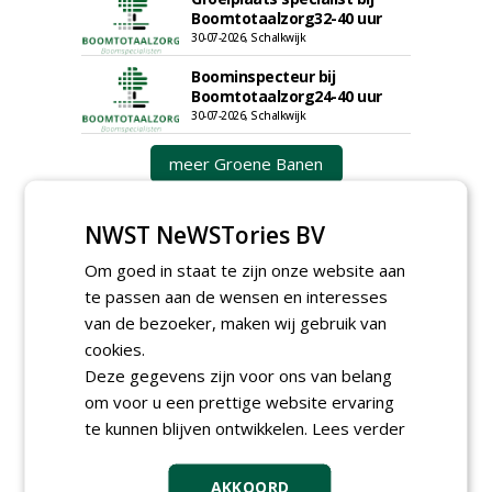
Boomtotaalzorg32-40 uur
30-07-2026, Schalkwijk
Boominspecteur bij
Boomtotaalzorg24-40 uur
30-07-2026, Schalkwijk
meer Groene Banen
NWST NeWSTories BV
Om goed in staat te zijn onze website aan
te passen aan de wensen en interesses
van de bezoeker, maken wij gebruik van
cookies.
GREEN OUTLET
Deze gegevens zijn voor ons van belang
om voor u een prettige website ervaring
Iedereen kan gratis kleine advertenties
plaatsen via zijn eigen account.
te kunnen blijven ontwikkelen.
Lees verder
Plaats een gratis advertentie
AKKOORD