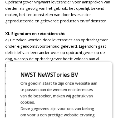
Opdrachtgever vrijwaart leverancier voor aanspraken van
derden als gevolg van het gebruik, het openlijk bekend
maken, het tentoonstellen van door leverancier
geproduceerde en geleverde producten en/of diensten.
XI. Eigendom en retentierecht
a) De zaken worden door leverancier aan opdrachtgever
onder eigendomsvoorbehoud geleverd. Eigendom gaat
definitief van leverancier over op opdrachtgever op de
dag, waarop de opdrachtgever heeft voldaan aan al
hetgeen hij uit hoofde van de overeenkomst is
verschuldigd.
NWST NeWSTories BV
Leverancier blijft te allen tijde eigenaar van het
Om goed in staat te zijn onze website aan
tussenmateriaal gebruikt voor modellen, schetsen,
te passen aan de wensen en interesses
tekeningen, litho's, drukwerken, foto's etc.
van de bezoeker, maken wij gebruik van
b) Leverancier is gerechtigd om, indien zij goederen en/of
cookies.
producten van de opdrachtgever onder zich heeft, deze
Deze gegevens zijn voor ons van belang
goederen onder zich te houden tot voldoening van alle
om voor u een prettige website ervaring
kosten door opdrachtgever welke leverancier heeft