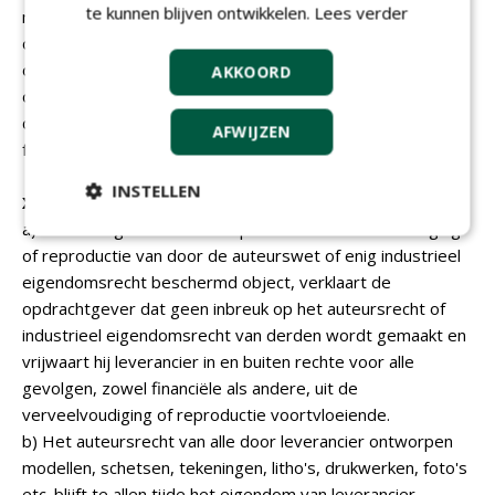
te kunnen blijven ontwikkelen.
Lees verder
moeten maken in verband met de uitvoering van de
opdracht, onverschillig of deze opdracht betrekking heeft
op voormelde of op andere goederen van de
AKKOORD
opdrachtgever.
c) Leverancier heeft het retentierecht ook in geval van
AFWIJZEN
faillissement van opdrachtgever.
INSTELLEN
XII. Intellectuele eigendomsrechten
a) Door het geven van een opdracht tot verveelvoudiging
of reproductie van door de auteurswet of enig industrieel
eigendomsrecht beschermd object, verklaart de
opdrachtgever dat geen inbreuk op het auteursrecht of
industrieel eigendomsrecht van derden wordt gemaakt en
vrijwaart hij leverancier in en buiten rechte voor alle
gevolgen, zowel financiële als andere, uit de
verveelvoudiging of reproductie voortvloeiende.
b) Het auteursrecht van alle door leverancier ontworpen
modellen, schetsen, tekeningen, litho's, drukwerken, foto's
etc. blijft te allen tijde het eigendom van leverancier.