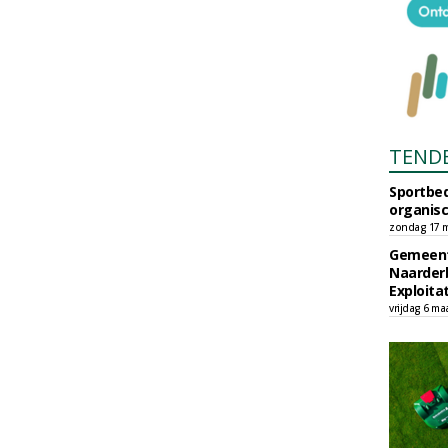
TEND
Sportbed
organisc
zondag 17 m
Gemeent
Naarder
Exploita
vrijdag 6 ma