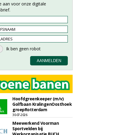
e aan voor onze digitale
brief.
Hoofdgreenkeeper (m/v)
Golfbaan KralingenOosthoek
groepRotterdam
30-07-2026
Meewerkend Voorman
Sportvelden bij
Werkorganisatie BUCH