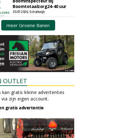
Boominspecteur bij
Boomtotaalzorg24-40 uur
30-07-2026, Schalkwijk
meer Groene Banen
N OUTLET
 kan gratis kleine advertenties
 via zijn eigen account.
en gratis advertentie