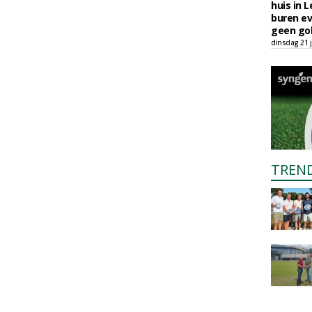
huis in L
buren ev
geen gol
dinsdag 21 j
TREN