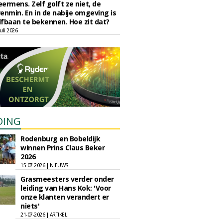
eermens. Zelf golft ze niet, de
enmin. En in de nabije omgeving is
fbaan te bekennen. Hoe zit dat?
uli 2026
DING
Rodenburg en Bobeldijk
winnen Prins Claus Beker
2026
15-07-2026 | NIEUWS
Grasmeesters verder onder
leiding van Hans Kok: 'Voor
onze klanten verandert er
niets'
21-07-2026 | ARTIKEL