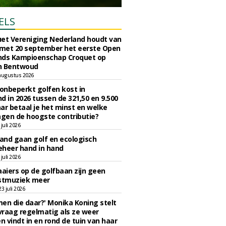
ELS
et Vereniging Nederland houdt van
 met 20 september het eerste Open
nds Kampioenschap Croquet op
n Bentwoud
augustus 2026
 onbeperkt golfen kost in
d in 2026 tussen de 321,50 en 9.500
ar betaal je het minst en welke
agen de hoogste contributie?
juli 2026
nd gaan golf en ecologisch
eheer hand in hand
juli 2026
iers op de golfbaan zijn geen
tmuziek meer
 juli 2026
en die daar?' Monika Koning stelt
 vraag regelmatig als ze weer
en vindt in en rond de tuin van haar