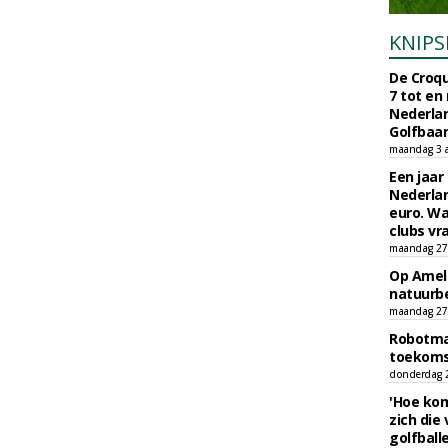
KNIPS
De Croqu
7 tot en
Nederla
Golfbaa
maandag 3 
Een jaar
Nederlan
euro. Wa
clubs vr
maandag 27 
Op Amela
natuurb
maandag 27 
Robotmaa
toekoms
donderdag 23
'Hoe kom
zich die
golfball