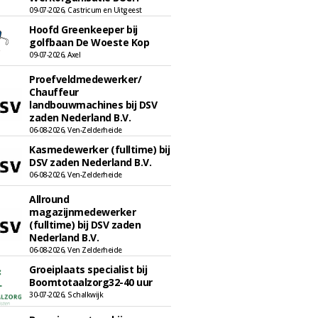
09-07-2026, Castricum en Uitgeest
Hoofd Greenkeeper bij
golfbaan De Woeste Kop
09-07-2026, Axel
Proefveldmedewerker/
Chauffeur
landbouwmachines bij DSV
zaden Nederland B.V.
06-08-2026, Ven-Zelderheide
Kasmedewerker (fulltime) bij
DSV zaden Nederland B.V.
06-08-2026, Ven-Zelderheide
Allround
magazijnmedewerker
(fulltime) bij DSV zaden
Nederland B.V.
06-08-2026, Ven Zelderheide
Groeiplaats specialist bij
Boomtotaalzorg32-40 uur
30-07-2026, Schalkwijk