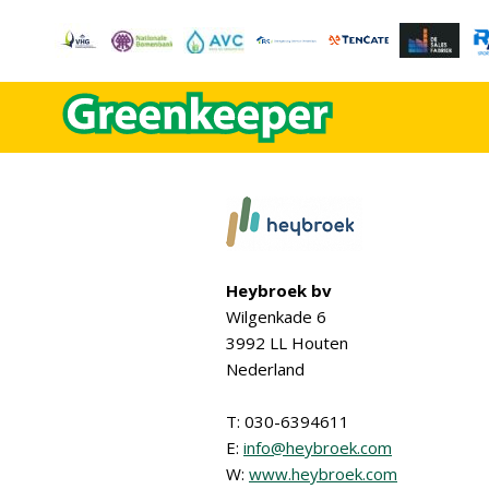
Heybroek bv
Wilgenkade 6
3992 LL Houten
Nederland
T: 030-6394611
E:
info@heybroek.com
W:
www.heybroek.com