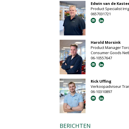
Edwin van de Kaste
Product Specialist Irri
0657031721
Harold Morsink
Product Manager Tor
Consumer Goods Net
06-10557647
Rick Uffing
Verkoopadviseur Tra
06-10310897
BERICHTEN