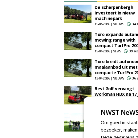
De Scherpenbergh
investeert in nieuw
machinepark
15-07-2026 | NIEUWS
34 
Toro expands auto
mowing range with
compact TurfPro 20
15-07-2026 | NEWS
39 se
Toro breidt autono
maaiaanbod uit met
compacte TurfPro 2
13-07-2026 | NIEUWS
36 
Best Golf vervangt
Workman HDX na 17 
4.000 draaiuren
12-06-2026 | NIEUWS
34 
NWST NeWS
Green Gala 2025 winn
trip: a gründlich loo
Om goed in staat
the scenes at FC Köl
bezoeker, maken w
Golfclub Lärchenhof
Deze gegevens zi