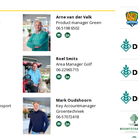
Arne van der Valk
r
Product manager Green
06 5198 6502
Roel Smits
Area Manager Golf
06-22965715
Mark Oudshoorn
nsport
Key Accountmanager
Groentechniek
06-57072418