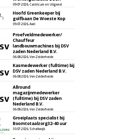
09-07-2026, Castricum en Uitgeest
Hoofd Greenkeeper bij
golfbaan De Woeste Kop
09-07-2026, Axel
Proefveldmedewerker/
Chauffeur
landbouwmachines bij DSV
zaden Nederland B.V.
06-08-2026, Ven-Zelderheide
Kasmedewerker (fulltime) bij
DSV zaden Nederland B.V.
06-08-2026, Ven-Zelderheide
Allround
magazijnmedewerker
(fulltime) bij DSV zaden
Nederland B.V.
06-08-2026, Ven Zelderheide
Groeiplaats specialist bij
Boomtotaalzorg32-40 uur
30-07-2026, Schalkwijk