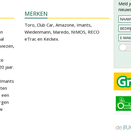
Meld j
nieuws
MERKEN
Toro, Club Car, Amazone, Imants,
en
Wiedenmann, Maredo, NIMOS, RECO
al
eTrac en Keckex.
viezen,
te
20 jaar.
 Imants
cten
n een
orgen
uw