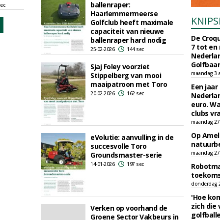
ballenraper:
sec
Haarlemmermeerse
KNIPS
Golfclub heeft maximale
capaciteit van nieuwe
De Croqu
ballenraper hard nodig
7 tot en
25-02-2026
144 sec
Nederla
Golfbaa
Sjaj Foley voorziet
maandag 3 
Stippelberg van mooi
maaipatroon met Toro
Een jaar
20-02-2026
162 sec
Nederlan
euro. Wa
clubs vr
maandag 27 
Op Amela
eVolutie: aanvulling in de
natuurb
succesvolle Toro
maandag 27 
Groundsmaster-serie
14-01-2026
197 sec
Robotmaa
toekoms
donderdag 23
'Hoe kom
zich die
Verken op voorhand de
golfball
Groene Sector Vakbeurs in