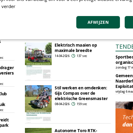
sec
Jan Bakker: Botte
 verder
maaikooien zorgen voor
tudent
slechter maaibeeld en
start
hogere kosten
rk
AFWIJZEN
17-04-2026
157 sec
c
tudent
s
Elektrisch maaien op
TEND
maximale breedte
14-04-2026
137 sec
Sportbed
sec
organisc
gdrager
zondag 17 m
veniers
Gemeent
Naarder
sec
Exploita
Stil werken en omdenken:
vrijdag 6 ma
Gijs Compas over de
Club
elektrische Greensmaster
uik
08-04-2026
159 sec
sec
reidt
park
Autonome Toro RTK-