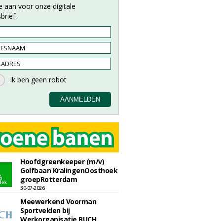
e aan voor onze digitale
brief.
Hoofdgreenkeeper (m/v)
Golfbaan KralingenOosthoek
groepRotterdam
30-07-2026
Meewerkend Voorman
Sportvelden bij
Werkorganisatie BUCH