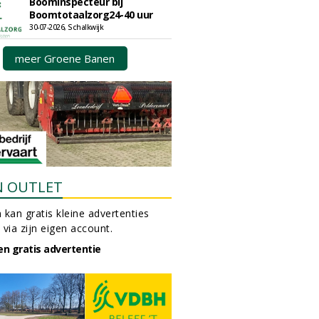
Boominspecteur bij
Boomtotaalzorg24-40 uur
30-07-2026, Schalkwijk
meer Groene Banen
N OUTLET
 kan gratis kleine advertenties
 via zijn eigen account.
en gratis advertentie