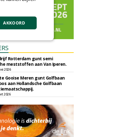
AKKOORD
ERS
rijf Rotterdam gunt semi
he meststoffen aan Van Iperen.
ei 2026
e Gooise Meren gunt Golfbaan
bos aan Hollandsche Golfbaan
tiemaatschappij.
art 2026