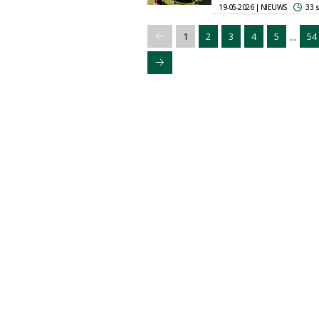
19-05-2026 | NIEUWS
33 
...
1
2
3
4
5
54