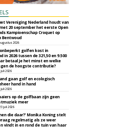
ELS
et Vereniging Nederland houdt van
 met 20 september het eerste Open
nds Kampioenschap Croquet op
n Bentwoud
augustus 2026
 onbeperkt golfen kost in
d in 2026 tussen de 321,50 en 9.500
ar betaal je het minst en welke
agen de hoogste contributie?
juli 2026
nd gaan golf en ecologisch
eheer hand in hand
juli 2026
iers op de golfbaan zijn geen
tmuziek meer
 juli 2026
en die daar?' Monika Koning stelt
 vraag regelmatig als ze weer
en vindt in en rond de tuin van haar