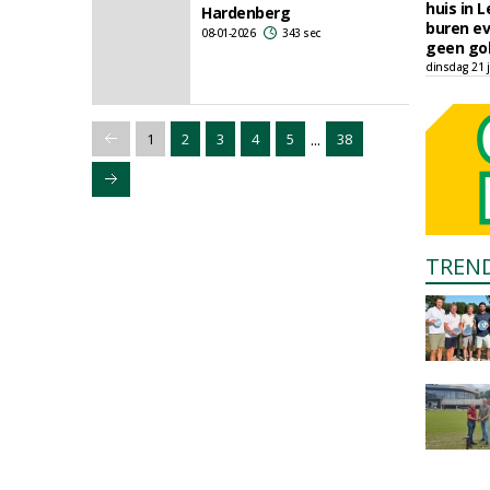
huis in L
Hardenberg
buren ev
08-01-2026
343 sec
geen gol
dinsdag 21 j
...
1
2
3
4
5
38
TREN