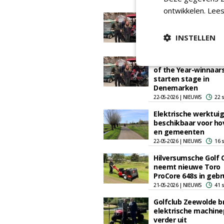
10-06-2026 | ARTICLE
287 
ontwikkelen.
Lees
Toro Greenkeeper S
of the Year winners 
internship in Denma
INSTELLEN
22-05-2026 | NEWS
27 se
Toro Greenkeeper S
of the Year-winnaar
starten stage in
Denemarken
22-05-2026 | NIEUWS
22 
Elektrische werktui
beschikbaar voor ho
en gemeenten
22-05-2026 | NIEUWS
16 
Hilversumsche Golf 
neemt nieuwe Toro
ProCore 648s in gebr
21-05-2026 | NIEUWS
41 
Golfclub Zeewolde b
elektrische machine
verder uit