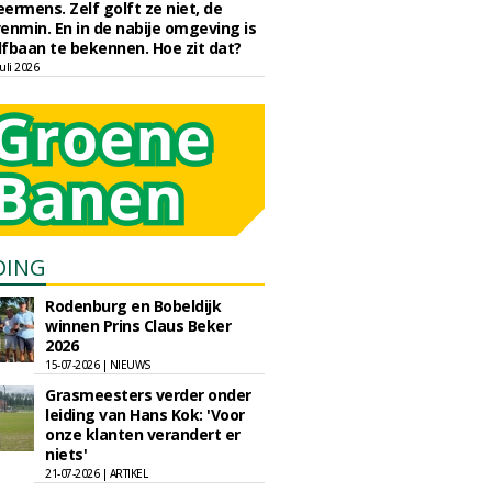
eermens. Zelf golft ze niet, de
enmin. En in de nabije omgeving is
fbaan te bekennen. Hoe zit dat?
uli 2026
DING
Rodenburg en Bobeldijk
winnen Prins Claus Beker
2026
15-07-2026 | NIEUWS
Grasmeesters verder onder
leiding van Hans Kok: 'Voor
onze klanten verandert er
niets'
21-07-2026 | ARTIKEL