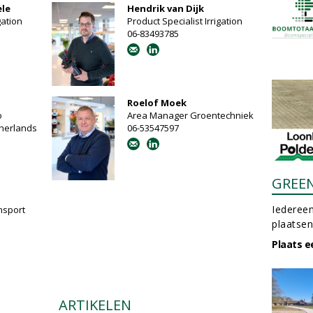
ele
Hendrik van Dijk
gation
Product Specialist Irrigation
06-83493785
Roelof Moek
o
Area Manager Groentechniek
herlands
06-53547597
GREE
Iedereen
nsport
plaatsen
Plaats e
ARTIKELEN