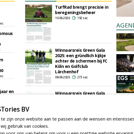
TurfRad brengt precisie in
beregeningsbeheer
10-06-2026
192 sec
sec
AGEN
nomous
0
Winnaarsreis Green Gala
c
2025: een gründlich kijkje
om
achter de schermen bij FC
Köln en Golfclub
00
Lärchenhof
sec
08-06-2026
273 sec
jaar en
Winnaarsreis Green Gala
2025: een gründlich kijkje
sec
achter de schermen bij FC
Tories BV
Köln en Golfclub
ers'
Lärchenhof
k behind
 te zijn onze website aan te passen aan de wensen en interesse
08-06-2026
273 sec
n and
ij gebruik van cookies.
jn voor ons van belang om voor u een prettige website ervaring 