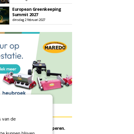
European Greenkeeping
Summit 2027
dinsdag 2 februari 2027
ERS
s van de
rijf Rotterdam gunt semi
he meststoffen aan Van Iperen.
te kunnen blijven
ei 2026