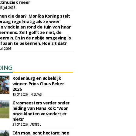
tmuziek meer
 juli 2026
en die daar?' Monika Koning stelt
 vraag regelmatig als ze weer
en vindt in en rond de tuin van haar
eermens. Zelf golft ze niet, de
enmin. En in de nabije omgeving is
fbaan te bekennen. Hoe zit dat?
uli 2026
DING
Rodenburg en Bobeldijk
winnen Prins Claus Beker
2026
15-07-2026 | NIEUWS
Grasmeesters verder onder
leiding van Hans Kok: 'Voor
onze klanten verandert er
niets'
21-07-2026 | ARTIKEL
Eén man, acht hectare: hoe