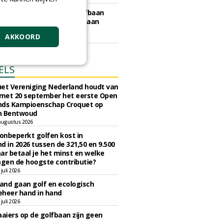
e Gooise Meren gunt Golfbaan
bos aan Hollandsche Golfbaan
tiemaatschappij.
AKKOORD
art 2026
ELS
et Vereniging Nederland houdt van
 met 20 september het eerste Open
nds Kampioenschap Croquet op
n Bentwoud
augustus 2026
 onbeperkt golfen kost in
d in 2026 tussen de 321,50 en 9.500
ar betaal je het minst en welke
agen de hoogste contributie?
juli 2026
nd gaan golf en ecologisch
eheer hand in hand
juli 2026
iers op de golfbaan zijn geen