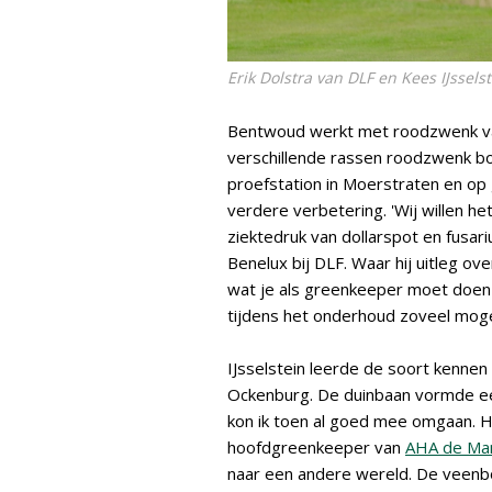
Erik Dolstra van DLF en Kees IJssel
Bentwoud werkt met roodzwenk v
verschillende rassen roodzwenk bo
proefstation in Moerstraten en op
verdere verbetering. 'Wij willen 
ziektedruk van dollarspot en fusari
Benelux bij DLF. Waar hij uitleg o
wat je als greenkeeper moet doen 
tijdens het onderhoud zoveel mogeli
IJsselstein leerde de soort kennen 
Ockenburg. De duinbaan vormde ee
kon ik toen al goed mee omgaan. 
hoofdgreenkeeper van
AHA de Ma
naar een andere wereld. De veenb