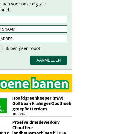
e aan voor onze digitale
brief.
Hoofdgreenkeeper (m/v)
Golfbaan KralingenOosthoek
groepRotterdam
30-07-2026
Proefveldmedewerker/
Chauffeur
landbouwmachines bij DSV