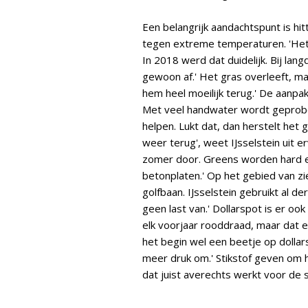
Een belangrijk aandachtspunt is h
tegen extreme temperaturen. 'Het k
In 2018 werd dat duidelijk. Bij langd
gewoon af.' Het gras overleeft, maar
hem heel moeilijk terug.' De aanpa
Met veel handwater wordt geprob
helpen. Lukt dat, dan herstelt het g
weer terug', weet IJsselstein uit 
zomer door. Greens worden hard en
betonplaten.' Op het gebied van z
golfbaan. IJsselstein gebruikt al d
geen last van.' Dollarspot is er o
elk voorjaar rooddraad, maar dat erv
het begin wel een beetje op dollars
meer druk om.' Stikstof geven om 
dat juist averechts werkt voor de 