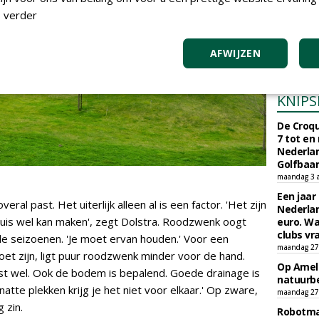
 verder
Gemeent
Naarder
Exploita
AFWIJZEN
vrijdag 6 ma
KNIPS
De Croqu
7 tot en
Nederla
Golfbaa
maandag 3 
Een jaar
al past. Het uiterlijk alleen al is een factor. 'Het zijn
Nederlan
truis wel kan maken', zegt Dolstra. Roodzwenk oogt
euro. Wa
clubs vr
de seizoenen. 'Je moet ervan houden.' Voor een
maandag 27 
et zijn, ligt puur roodzwenk minder voor de hand.
Op Amela
ist wel. Ook de bodem is bepalend. Goede drainage is
natuurb
natte plekken krijg je het niet voor elkaar.' Op zware,
maandag 27 
 zin.
Robotmaa