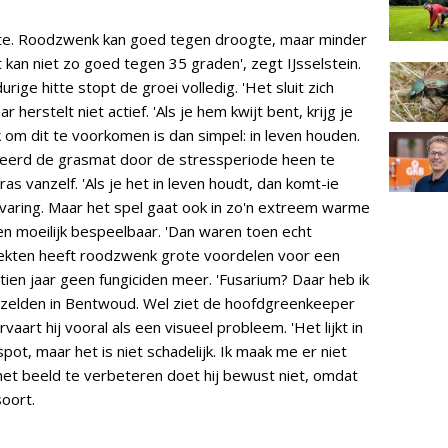
itte. Roodzwenk kan goed tegen droogte, maar minder
an niet zo goed tegen 35 graden', zegt IJsselstein.
urige hitte stopt de groei volledig. 'Het sluit zich
 herstelt niet actief. 'Als je hem kwijt bent, krijg je
k om dit te voorkomen is dan simpel: in leven houden.
eerd de grasmat door de stressperiode heen te
ras vanzelf. 'Als je het in leven houdt, dan komt-ie
ervaring. Maar het spel gaat ook in zo'n extreem warme
 moeilijk bespeelbaar. 'Dan waren toen echt
iekten heeft roodzwenk grote voordelen voor een
ertien jaar geen fungiciden meer. 'Fusarium? Daar heb ik
ok zelden in Bentwoud. Wel ziet de hoofdgreenkeeper
aart hij vooral als een visueel probleem. 'Het lijkt in
pot, maar het is niet schadelijk. Ik maak me er niet
het beeld te verbeteren doet hij bewust niet, omdat
soort.