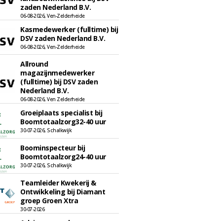
zaden Nederland B.V.
06-08-2026, Ven-Zelderheide
Kasmedewerker (fulltime) bij
DSV zaden Nederland B.V.
06-08-2026, Ven-Zelderheide
Allround
magazijnmedewerker
(fulltime) bij DSV zaden
Nederland B.V.
06-08-2026, Ven Zelderheide
Groeiplaats specialist bij
Boomtotaalzorg32-40 uur
30-07-2026, Schalkwijk
Boominspecteur bij
Boomtotaalzorg24-40 uur
30-07-2026, Schalkwijk
Teamleider Kwekerij &
Ontwikkeling bij Diamant
groep Groen Xtra
30-07-2026