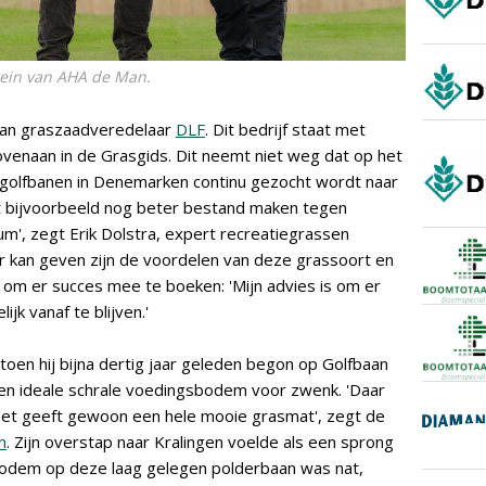
stein van AHA de Man.
an graszaadveredelaar
DLF
. Dit bedrijf staat met
venaan in de Grasgids. Dit neemt niet weg dat op het
 golfbanen in Denemarken continu gezocht wordt naar
het bijvoorbeeld nog beter bestand maken tegen
um', zegt Erik Dolstra, expert recreatiegrassen
ver kan geven zijn de voordelen van deze grassoort en
om er succes mee te boeken: 'Mijn advies is om er
jk vanaf te blijven.'
toen hij bijna dertig jaar geleden begon op Golfbaan
n ideale schrale voedingsbodem voor zwenk. 'Daar
Het geeft gewoon een hele mooie grasmat', zegt de
n
. Zijn overstap naar Kralingen voelde als een sprong
odem op deze laag gelegen polderbaan was nat,