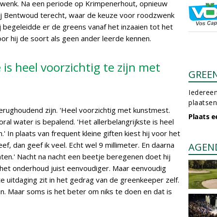
r zwenk. Na een periode op Krimpenerhout, opnieuw
j Bentwoud terecht, waar de keuze voor roodzwenk
j begeleidde er de greens vanaf het inzaaien tot het
 hij de soort als geen ander leerde kennen.
 is heel voorzichtig te zijn met
GREE
Iedereen
plaatsen
terughoudend zijn. 'Heel voorzichtig met kunstmest.
Plaats e
ral water is bepalend. 'Het allerbelangrijkste is heel
' In plaats van frequent kleine giften kiest hij voor het
ef, dan geef ik veel. Echt wel 9 millimeter. En daarna
AGEN
hten.' Nacht na nacht een beetje beregenen doet hij
t het onderhoud juist eenvoudiger. Maar eenvoudig
e uitdaging zit in het gedrag van de greenkeeper zelf.
oen. Maar soms is het beter om niks te doen en dat is