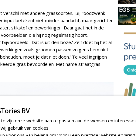
et verschil met andere grassoorten. 'Bij roodzwenk
er input betekent niet minder aandacht, maar gerichter
ater, stikstof en bewerkingen. Daar gaat het in de
t voorbeelden die hij nog regelmatig hoort.
bijvoorbeeld. 'Dat is uit den boze.' Zelf doet hij het al
bewerkingen zoals groomen passen volgens hem niet
t behouden, moet je dat niet doen.' Te veel ingrijpen
erkeerde gras bevoordelen. Met name straatgras
Tories BV
TEND
 te zijn onze website aan te passen aan de wensen en interesse
Sportbed
ij gebruik van cookies.
organisc
jn voor ons van belang om voor u een prettige website ervaring 
zondag 17 m