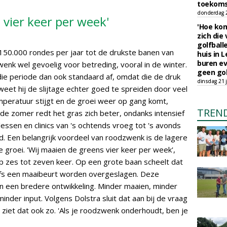
toekoms
donderdag 23
 vier keer per week'
'Hoe kom
zich die
golfball
0.000 rondes per jaar tot de drukste banen van
huis in L
buren ev
wenk wel gevoelig voor betreding, vooral in de winter.
geen gol
n die periode dan ook standaard af, omdat die de druk
dinsdag 21 j
eet hij de slijtage echter goed te spreiden door veel
temperatuur stijgt en de groei weer op gang komt,
TREN
 de zomer redt het gras zich beter, ondanks intensief
lessen en clinics van 's ochtends vroeg tot 's avonds
eind. Een belangrijk voordeel van roodzwenk is de lagere
 groei. 'Wij maaien de greens vier keer per week',
t op zes tot zeven keer. Op een grote baan scheelt dat
zelfs een maaibeurt worden overgeslagen. Deze
 een bredere ontwikkeling. Minder maaien, minder
der input. Volgens Dolstra sluit dat aan bij de vraag
 ziet dat ook zo. 'Als je roodzwenk onderhoudt, ben je