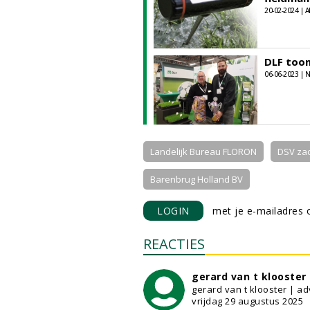
20-02-2024 | 
DLF toon
06-06-2023 |
Landelijk Bureau FLORON
DSV zad
Barenbrug Holland BV
LOGIN
met je e-mailadres o
REACTIES
gerard van t klooster
gerard van t klooster | ad
vrijdag 29 augustus 2025