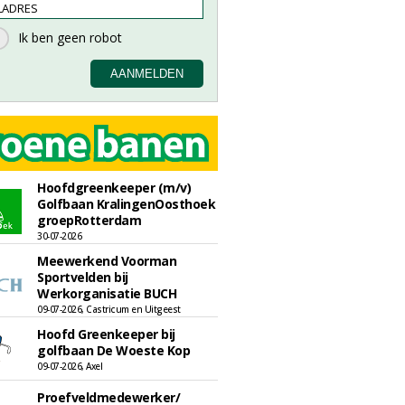
Hoofdgreenkeeper (m/v)
Golfbaan KralingenOosthoek
groepRotterdam
30-07-2026
Meewerkend Voorman
Sportvelden bij
Werkorganisatie BUCH
09-07-2026, Castricum en Uitgeest
Hoofd Greenkeeper bij
golfbaan De Woeste Kop
09-07-2026, Axel
Proefveldmedewerker/