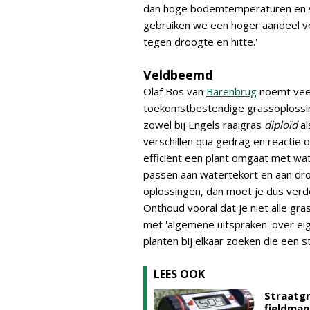
dan hoge bodemtemperaturen en v
gebruiken we een hoger aandeel v
tegen droogte en hitte.'
Veldbeemd
Olaf Bos van
Barenbrug
noemt veer
toekomstbestendige grassoplossing
zowel bij Engels raaigras
diploïd
al
verschillen qua gedrag en reactie
efficiënt een plant omgaat met wat
passen aan watertekort en aan droo
oplossingen, dan moet je dus verder
Onthoud vooral dat je niet alle gr
met 'algemene uitspraken' over ei
planten bij elkaar zoeken die een 
LEES OOK
Straatgr
fieldma