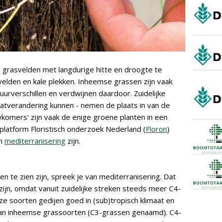
n grasvelden met langdurige hitte en droogte te
velden en kale plekken. Inheemse grassen zijn vaak
urverschillen en verdwijnen daardoor. Zuidelijke
aatverandering kunnen - nemen de plaats in van de
komers' zijn vaak de enige groene planten in een
platform Floristisch onderzoek Nederland (
Floron
)
an
mediterranisering
zijn.
 te zien zijn, spreek je van mediterranisering. Dat
e zijn, omdat vanuit zuidelijke streken steeds meer C4-
e soorten gedijen goed in (sub)tropisch klimaat en
an inheemse grassoorten (C3-grassen genaamd). C4-