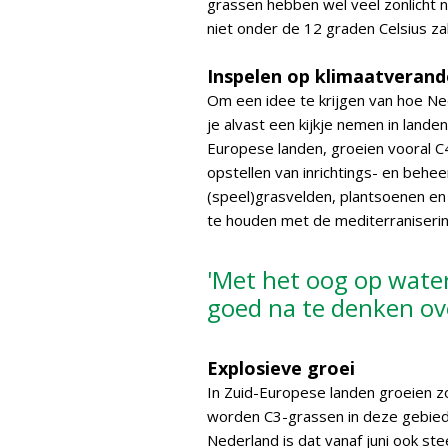
grassen hebben wel veel zonlicht
niet onder de 12 graden Celsius zak
Inspelen op klimaatverand
Om een idee te krijgen van hoe Ned
je alvast een kijkje nemen in landen
Europese landen, groeien vooral C
opstellen van inrichtings- en beh
(speel)grasvelden, plantsoenen en
te houden met de mediterranisering
'Met het oog op water
goed na te denken ove
Explosieve groei
In Zuid-Europese landen groeien z
worden C3-grassen in deze gebied
Nederland is dat vanaf juni ook st