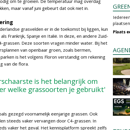
 nodig om te groeien. De temperatuur mag overdag
GREE
ken, maar vanaf juni gebeurt dat ook niet in.
Iedereen
ering
plaatsen
erlandse grasvelden er in de toekomst bij liggen, kun
Plaats e
 als Frankrijk, Spanje en Italië. In deze, en andere Zuid-
4-grassen. Deze soorten vragen minder water. Bij het
AGEN
eersplannen van openbaar groen, zoals bermen,
 parken is het volgens Floron verstandig om rekening
 van de flora.
schaarste is het belangrijk om
r welke grassoorten je gebruikt'
oals gezegd voornamelijk eenjarige grassen. Ook
en steeds vaker vervangen door C4-grassen. In
eeds vaker het geval. Het kennisplatform spreekt zelfs