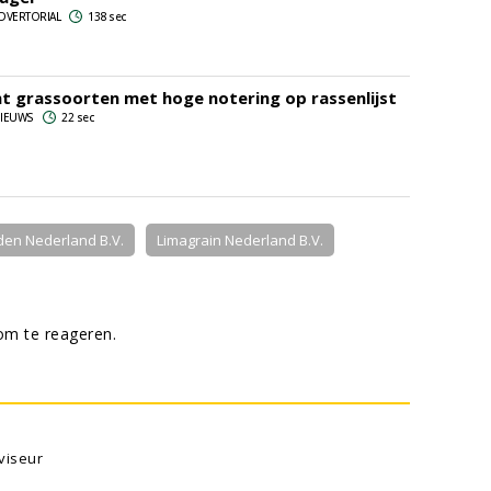
ADVERTORIAL
138 sec
t grassoorten met hoge notering op rassenlijst
 NIEUWS
22 sec
en Nederland B.V.
Limagrain Nederland B.V.
m te reageren.
viseur