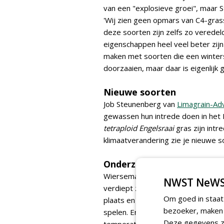
van een "explosieve groei", maar
'Wij zien geen opmars van C4-grass
deze soorten zijn zelfs zo veredel
eigenschappen heel veel beter zijn
maken met soorten die een winters
doorzaaien, maar daar is eigenlijk
Nieuwe soorten
Job Steunenberg van
Limagrain-Ad
gewassen hun intrede doen in het 
tetraploid Engelsraai
gras zijn int
klimaatverandering zie je nieuwe 
Onderzoek
Wiersema merkt dat klimaatverande
NWST NeWS
verdiept zich volop in de gevolge
Om goed in staat
plaats en er worden machines en p
bezoeker, maken w
spelen. Er vinden studies plaats 
Deze gegevens zi