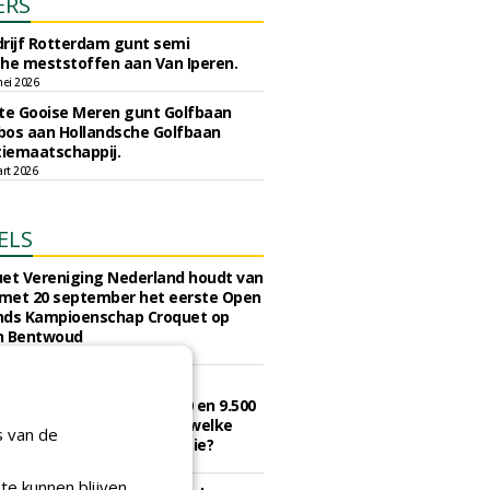
ERS
rijf Rotterdam gunt semi
he meststoffen aan Van Iperen.
ei 2026
e Gooise Meren gunt Golfbaan
bos aan Hollandsche Golfbaan
tiemaatschappij.
art 2026
ELS
et Vereniging Nederland houdt van
 met 20 september het eerste Open
nds Kampioenschap Croquet op
n Bentwoud
augustus 2026
 onbeperkt golfen kost in
d in 2026 tussen de 321,50 en 9.500
ar betaal je het minst en welke
s van de
agen de hoogste contributie?
juli 2026
te kunnen blijven