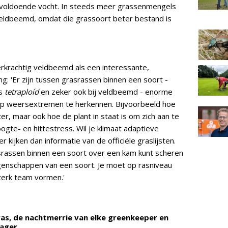
oldoende vocht. In steeds meer grassenmengels
eldbeemd, omdat die grassoort beter bestand is
krachtig veldbeemd als een interessante,
: 'Er zijn tussen grasrassen binnen een soort -
s
tetraploíd
en zeker ook bij veldbeemd - enorme
 op weersextremen te herkennen. Bijvoorbeeld hoe
er, maar ook hoe de plant in staat is om zich aan te
gte- en hittestress. Wil je klimaat adaptieve
 kijken dan informatie van de officiële graslijsten.
asrassen binnen een soort over een kam kunt scheren
genschappen van een soort. Je moet op rasniveau
sterk team vormen.'
as, de nachtmerrie van elke greenkeeper en
nager