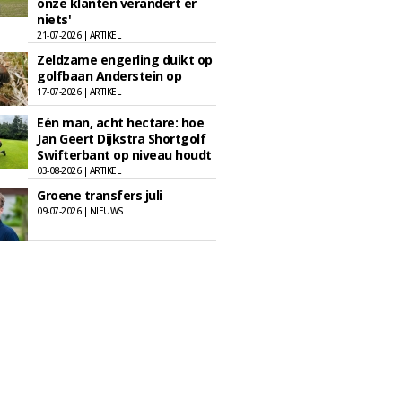
onze klanten verandert er
niets'
21-07-2026 | ARTIKEL
Zeldzame engerling duikt op
golfbaan Anderstein op
17-07-2026 | ARTIKEL
Eén man, acht hectare: hoe
Jan Geert Dijkstra Shortgolf
Swifterbant op niveau houdt
03-08-2026 | ARTIKEL
Groene transfers juli
09-07-2026 | NIEUWS