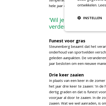
temperaturen en/of droogte. Ook w
ontwikkelen.
Lees
hele jaar door kunt zaaien.'
INSTELLEN
'Wil je klimaat adapt
verder kijken dan info
Funest voor gras
Steunenberg beaamt dat het veran
onderhoud van sportvelden verschil
geleden aanpakten. De verandere
jaar besloten om een nieuwe manie
Drie keer zaaien
In plaats van een keer in de zome
het jaar drie keer te zaaien: 'In 
dertig graden en dat is funest vo
voorjaar al door te zaaien. In de 
zaaien. Wat we wel aanraden, is o