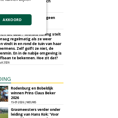
nd gaan golf en ecologisch
eheer hand in hand
juli 2026
iers op de golfbaan zijn geen
AKKOORD
tmuziek meer
 juli 2026
en die daar?' Monika Koning stelt
 vraag regelmatig als ze weer
en vindt in en rond de tuin van haar
eermens. Zelf golft ze niet, de
enmin. En in de nabije omgeving is
fbaan te bekennen. Hoe zit dat?
uli 2026
DING
Rodenburg en Bobeldijk
winnen Prins Claus Beker
2026
15-07-2026 | NIEUWS
Grasmeesters verder onder
leiding van Hans Kok: 'Voor