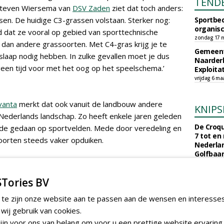
TEND
 Steven Wiersema van
DSV Zaden
ziet dat toch anders:
en. De huidige C3-grassen volstaan. Sterker nog:
Sportbed
organisc
d dat ze vooral op gebied van sporttechnische
zondag 17 m
 dan andere grassoorten. Met C4-gras krijg je te
Gemeent
laap nodig hebben. In zulke gevallen moet je dus
Naarder
 geen tijd voor met het oog op het speelschema.’
Exploita
vrijdag 6 ma
vanta
merkt dat ook vanuit de landbouw andere
KNIPS
Nederlands landschap. Zo heeft enkele jaren geleden
De Croqu
rede gedaan op sportvelden. Mede door veredeling en
7 tot en
soorten steeds vaker opduiken.
Nederla
Golfbaa
maandag 3 
ring zeker leeft in de branche: 'De groene sector
Een jaar
Tories BV
Nederlan
n van klimaatveranderingen. Er vinden onderzoeken
euro. Wa
 te zijn onze website aan te passen aan de wensen en interesse
roducten ontwikkeld om op deze veranderingen in te
clubs vr
ij gebruik van cookies.
over hoe grassoorten reageren op stijgende en dalende
maandag 27 
jn voor ons van belang om voor u een prettige website ervaring 