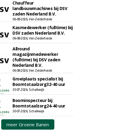
Chauffeur
landbouwmachines bij DSV
zaden Nederland B.V.
06-08-2026, Ven-Zelderheide
Kasmedewerker (fulltime) bij
DSV zaden Nederland B.V.
06-08-2026, Ven-Zelderheide
Allround
magazijnmedewerker
(fulltime) bij DSV zaden
Nederland B.V.
06-08-2026, Ven Zelderheide
Groeiplaats specialist bij
Boomtotaalzorg32-40 uur
30-07-2026, Schalkwijk
Boominspecteur bij
Boomtotaalzorg24-40 uur
30-07-2026, Schalkwijk
meer Groene Banen