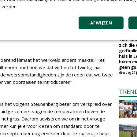
orden verschillende mengsels ontwikkeld die je het
Op Amela
 verder
natuurb
maandag 27 
Robotmaa
AFWIJZEN
ieve oplossingen, dan moet je dus
toekoms
rmatie van de officiële graslijsten'
donderdag 23
'Hoe kom
zich die
golfball
huis in L
derend klimaat het werkveld anders maakte: 'Het
buren ev
t enorm met hoe we dat vijftien tot twintig jaar
geen gol
dinsdag 21 j
nde weersomstandigheden zijn de reden dat we twee
r van doorzaaien te introduceren.'
TREN
r is het volgens Steunenberg beter om verspreid over
de huidige zomers stijgen de temperaturen boven de
or het gras. Daarom adviseren we om in het vroege
zomer kun je ervoor kiezen om standaard door te
m in september nog een keer door te zaaien, je hebt